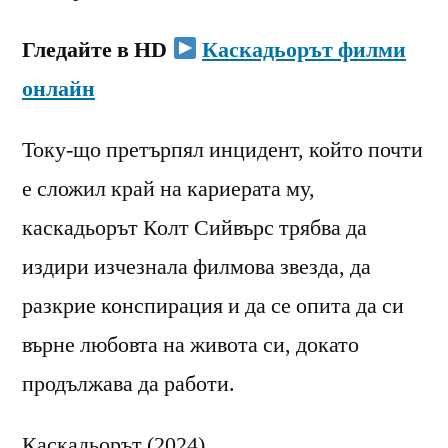
Гледайте в HD
Каскадьорът филми
онлайн
Току-що претърпял инцидент, който почти
е сложил край на кариерата му,
каскадьорът Колт Сийвърс трябва да
издири изчезнала филмова звезда, да
разкрие конспирация и да се опита да си
върне любовта на живота си, докато
продължава да работи.
Каскадьорът (2024)