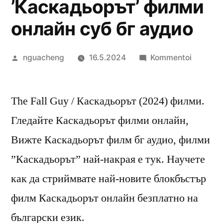
’Каскадьорът’ филми
онлайн суб бг аудио
Artikkelin
artikkeli
nguacheng
16.5.2024
Kommentoi
julkaisija
’Каскад
on
филми
The Fall Guy / Каскадьорът (2024) филми.
онлайн
суб
Гледайте Каскадьорът филми онлайн,
бг
Вижте Каскадьорът филм бг аудио, филми
аудио
”Каскадьорът” най-накрая е тук. Научете
как да стриймвате най-новите блокбъстър
филм Каскадьорът онлайн безплатно на
български език.