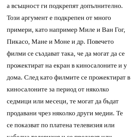
а всъщност ги подкрепят допълнително.
Този аргумент е подкрепен от много
примери, като например Миле и Ван Гог,
Пикасо, Мане и Моне и др. Повечето
филми се създават така, че да могат да се
прожектират на екран в киносалоните и у
дома. След като филмите се прожектират в
киносалоните за период от няколко
седмици или месеци, те могат да бъдат
продавани чрез няколко други медии. Те
се показват по платена телевизия или
кабелна телевизия и се продават или