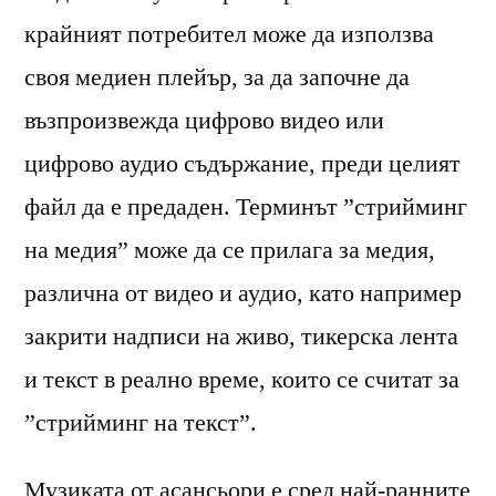
крайният потребител може да използва
своя медиен плейър, за да започне да
възпроизвежда цифрово видео или
цифрово аудио съдържание, преди целият
файл да е предаден. Терминът ”стрийминг
на медия” може да се прилага за медия,
различна от видео и аудио, като например
закрити надписи на живо, тикерска лента
и текст в реално време, които се считат за
”стрийминг на текст”.
Музиката от асансьори е сред най-ранните