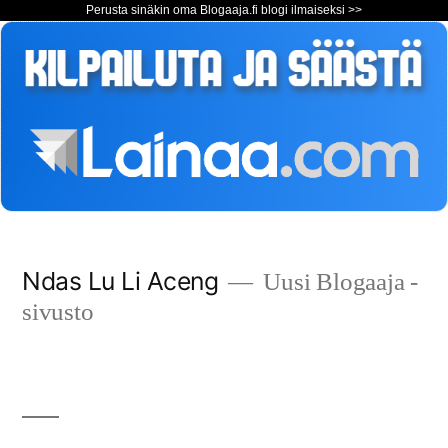
Perusta sinäkin oma Blogaaja.fi blogi ilmaiseksi >>
Siirry
Ndas Lu Li Aceng
Uusi Blogaaja -
sisältöön
sivusto